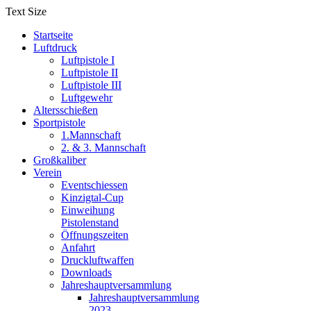
Text Size
Startseite
Luftdruck
Luftpistole I
Luftpistole II
Luftpistole III
Luftgewehr
Altersschießen
Sportpistole
1.Mannschaft
2. & 3. Mannschaft
Großkaliber
Verein
Eventschiessen
Kinzigtal-Cup
Einweihung
Pistolenstand
Öffnungszeiten
Anfahrt
Druckluftwaffen
Downloads
Jahreshauptversammlung
Jahreshauptversammlung
2023